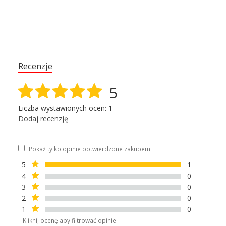
Recenzje
5
Liczba wystawionych ocen: 1
Dodaj recenzję
Pokaż tylko opinie potwierdzone zakupem
5
1
4
0
3
0
2
0
1
0
Kliknij ocenę aby filtrować opinie