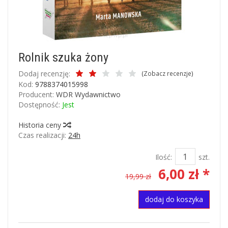
Rolnik szuka żony
Dodaj recenzję:
(
Zobacz recenzje
)
Kod:
9788374015998
Producent:
WDR Wydawnictwo
Dostępność:
Jest
Historia ceny
Czas realizacji:
24h
Ilość:
szt.
6,00 zł *
19,99 zł
dodaj do koszyka