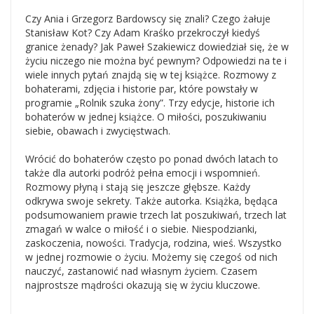
Czy Ania i Grzegorz Bardowscy się znali? Czego żałuje
Stanisław Kot? Czy Adam Kraśko przekroczył kiedyś
granice żenady? Jak Paweł Szakiewicz dowiedział się, że w
życiu niczego nie można być pewnym? Odpowiedzi na te i
wiele innych pytań znajdą się w tej książce. Rozmowy z
bohaterami, zdjęcia i historie par, które powstały w
programie „Rolnik szuka żony”. Trzy edycje, historie ich
bohaterów w jednej książce. O miłości, poszukiwaniu
siebie, obawach i zwycięstwach.
Wrócić do bohaterów często po ponad dwóch latach to
także dla autorki podróż pełna emocji i wspomnień.
Rozmowy płyną i stają się jeszcze głębsze. Każdy
odkrywa swoje sekrety. Także autorka. Książka, będąca
podsumowaniem prawie trzech lat poszukiwań, trzech lat
zmagań w walce o miłość i o siebie. Niespodzianki,
zaskoczenia, nowości. Tradycja, rodzina, wieś. Wszystko
w jednej rozmowie o życiu. Możemy się czegoś od nich
nauczyć, zastanowić nad własnym życiem. Czasem
najprostsze mądrości okazują się w życiu kluczowe.