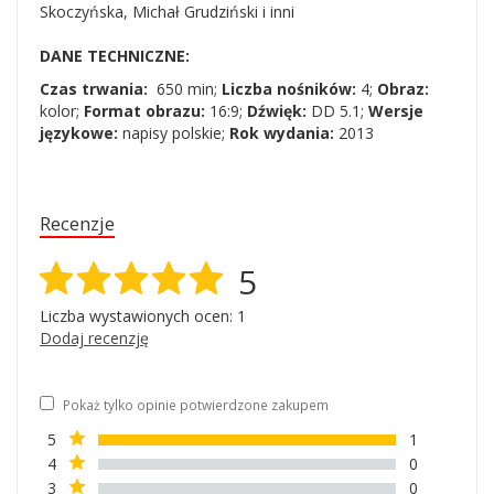
Skoczyńska, Michał Grudziński i inni
DANE TECHNICZNE:
Czas trwania:
650 min;
Liczba nośników:
4;
Obraz:
kolor;
Format obrazu:
16:9;
Dźwięk:
DD 5.1;
Wersje
językowe:
napisy polskie;
Rok wydania:
2013
Recenzje
5
Liczba wystawionych ocen: 1
Dodaj recenzję
Pokaż tylko opinie potwierdzone zakupem
5
1
4
0
3
0