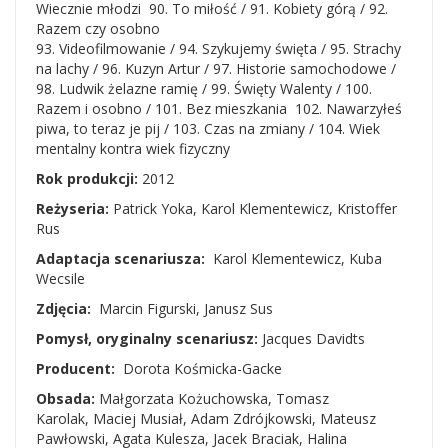
Wiecznie młodzi 90. To miłość / 91. Kobiety górą / 92.
Razem czy osobno
93. Videofilmowanie / 94. Szykujemy święta / 95. Strachy
na lachy / 96. Kuzyn Artur / 97. Historie samochodowe /
98. Ludwik żelazne ramię / 99. Święty Walenty / 100.
Razem i osobno / 101. Bez mieszkania 102. Nawarzyłeś
piwa, to teraz je pij / 103. Czas na zmiany / 104. Wiek
mentalny kontra wiek fizyczny
Rok produkcji:
2012
Reżyseria:
Patrick Yoka, Karol Klementewicz, Kristoffer
Rus
Adaptacja scenariusza:
Karol Klementewicz, Kuba
Wecsile
Zdjęcia:
Marcin Figurski, Janusz Sus
Pomysł, oryginalny scenariusz:
Jacques Davidts
Producent:
Dorota Kośmicka-Gacke
Obsada:
Małgorzata Kożuchowska, Tomasz
Karolak, Maciej Musiał, Adam Zdrójkowski, Mateusz
Pawłowski, Agata Kulesza, Jacek Braciak, Halina