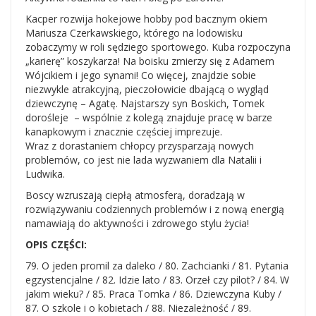
Kacper rozwija hokejowe hobby pod bacznym okiem
Mariusza Czerkawskiego, którego na lodowisku
zobaczymy w roli sędziego sportowego. Kuba rozpoczyna
„karierę” koszykarza! Na boisku zmierzy się z Adamem
Wójcikiem i jego synami! Co więcej, znajdzie sobie
niezwykle atrakcyjną, pieczołowicie dbającą o wygląd
dziewczynę – Agatę. Najstarszy syn Boskich, Tomek
dorośleje – wspólnie z kolegą znajduje pracę w barze
kanapkowym i znacznie częściej imprezuje.
Wraz z dorastaniem chłopcy przysparzają nowych
problemów, co jest nie lada wyzwaniem dla Natalii i
Ludwika.
Boscy wzruszają ciepłą atmosferą, doradzają w
rozwiązywaniu codziennych problemów i z nową energią
namawiają do aktywności i zdrowego stylu życia!
OPIS CZĘŚCI:
79. O jeden promil za daleko / 80. Zachcianki / 81. Pytania
egzystencjalne / 82. Idzie lato / 83. Orzeł czy pilot? / 84. W
jakim wieku? / 85. Praca Tomka / 86. Dziewczyna Kuby /
87. O szkole i o kobietach / 88. Niezależność / 89.