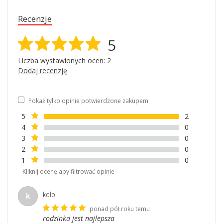
Recenzje
5
Liczba wystawionych ocen: 2
Dodaj recenzję
Pokaż tylko opinie potwierdzone zakupem
5
2
4
0
3
0
2
0
1
0
Kliknij ocenę aby filtrować opinie
kolo
k
ponad pół roku temu
rodzinka jest najlepsza