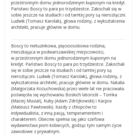
przestronnym domu jednorodzinnym kupionym na kredyt.
Państwo Boscy to para po trzydziestce. Zakochali się w
sobie jeszcze na studiach i od tamtej pory są nierozłączni.
Ludwik (Tomasz Karolak), głowa rodziny, z wykształcenia
architekt, pracuje głównie w domu.
Boscy to nietuzinkowa, pięcioosobowa rodzina,
mieszkająca w podwarszawskiej miejscowości,
w przestronnym domu jednorodzinnym kupionym na
kredyt. Państwo Boscy to para po trzydziestce. Zakochali
się w sobie jeszcze na studiach i od tamtej pory są
nierozłączni. Ludwik (Tomasz Karolak), głowa rodziny, z
wykształcenia architekt, pracuje głównie w domu. Natalia
(Małgorzata Kożuchowska) przez wiele lat nie pracowała.
poświęciła się wychowaniu Boskich latorośli – Tomka
(Maciej Musiał), Kuby (Adam Zdrójkowski) i Kacpra
(Mateusz Pawłowski). Każdy z chłopców to
indywidualista, z inną pasją, temperamentem i
charakterem. Obecnie spełnia się jako szefowa
wydawnictwa pism kobiecych, godząc tym samym życie
zawodowe z prywatnym.