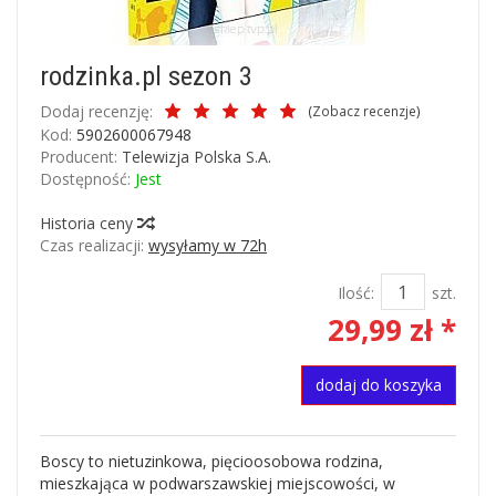
rodzinka.pl sezon 3
Dodaj recenzję:
(
Zobacz recenzje
)
Kod:
5902600067948
Producent:
Telewizja Polska S.A.
Dostępność:
Jest
Historia ceny
Czas realizacji:
wysyłamy w 72h
Ilość:
szt.
29,99 zł *
dodaj do koszyka
Boscy to nietuzinkowa, pięcioosobowa rodzina,
mieszkająca w podwarszawskiej miejscowości, w