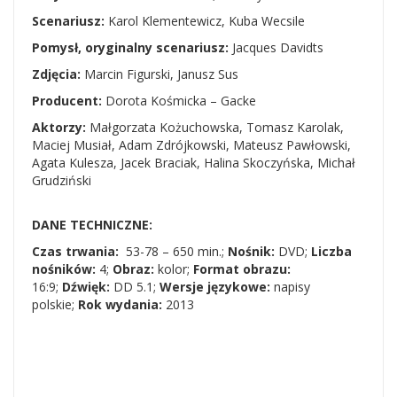
Scenariusz:
Karol Klementewicz, Kuba Wecsile
Pomysł, oryginalny scenariusz:
Jacques Davidts
Zdjęcia:
Marcin Figurski, Janusz Sus
Producent:
Dorota Kośmicka – Gacke
Aktorzy:
Małgorzata Kożuchowska, Tomasz Karolak,
Maciej Musiał, Adam Zdrójkowski, Mateusz Pawłowski,
Agata Kulesza, Jacek Braciak, Halina Skoczyńska, Michał
Grudziński
DANE TECHNICZNE:
Czas trwania:
53-78 – 650 min.;
Nośnik:
DVD;
Liczba
nośników:
4;
Obraz:
kolor;
Format obrazu:
16:9;
Dźwięk:
DD 5.1;
Wersje językowe:
napisy
polskie;
Rok wydania:
2013