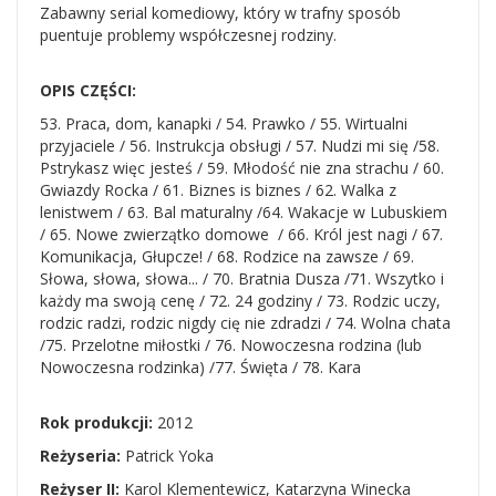
Zabawny serial komediowy, który w trafny sposób
puentuje problemy współczesnej rodziny.
OPIS CZĘŚCI:
53. Praca, dom, kanapki / 54. Prawko / 55. Wirtualni
przyjaciele / 56. Instrukcja obsługi / 57. Nudzi mi się /58.
Pstrykasz więc jesteś / 59. Młodość nie zna strachu / 60.
Gwiazdy Rocka / 61. Biznes is biznes / 62. Walka z
lenistwem / 63. Bal maturalny /64. Wakacje w Lubuskiem
/ 65. Nowe zwierzątko domowe / 66. Król jest nagi / 67.
Komunikacja, Głupcze! / 68. Rodzice na zawsze / 69.
Słowa, słowa, słowa... / 70. Bratnia Dusza /71. Wszytko i
każdy ma swoją cenę / 72. 24 godziny / 73. Rodzic uczy,
rodzic radzi, rodzic nigdy cię nie zdradzi / 74. Wolna chata
/75. Przelotne miłostki / 76. Nowoczesna rodzina (lub
Nowoczesna rodzinka) /77. Święta / 78. Kara
Rok produkcji:
2012
Reżyseria:
Patrick Yoka
Reżyser II:
Karol Klementewicz, Katarzyna Winecka