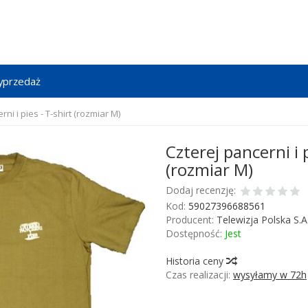
przedaż
rni i pies - T-shirt (rozmiar M)
Czterej pancerni i p
(rozmiar M)
Dodaj recenzję:
Kod:
59027396688561
Producent:
Telewizja Polska S.A
Dostępność:
Jest
Historia ceny
Czas realizacji:
wysyłamy w 72h