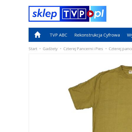
TVP ABC
Rekonstrukcja Cyfrowa
Wy
Start
Gadżety
Czterej Pancerni i Pies
Czterej pance