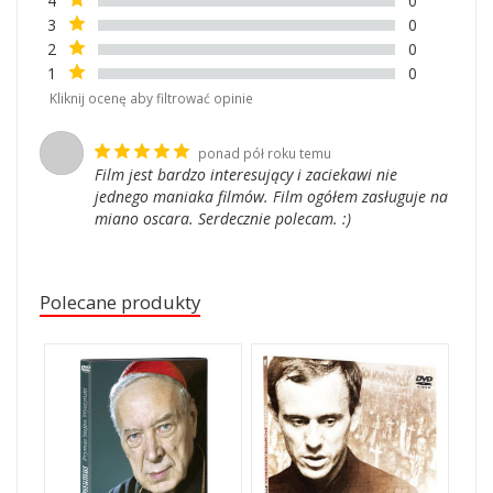
4
0
3
0
2
0
1
0
Kliknij ocenę aby filtrować opinie
ponad pół roku temu
Film jest bardzo interesujący i zaciekawi nie
jednego maniaka filmów. Film ogółem zasługuje na
miano oscara. Serdecznie polecam. :)
Polecane produkty