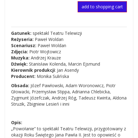
add to shopping cart
Gatunek:
spektakl Teatru Telewizji
Reżyseria:
Paweł Woldan
Scenariusz:
Paweł Woldan
Zdjęcia:
Piotr Wojtowicz
Muzyka:
Andrzej Krauze
Dźwięk:
Stanisław Kolenda, Marcin Ejsmund
Kierownik produkcji
: Jan Asendy
Producent:
Monika Sulińska
Obsada:
Józef Pawłowski, Adam Woronowicz, Piotr
Głowacki, Przemysław Stippa, Adrianna Chlebicka,
Zygmunt Józefczak, Andrzej Róg, Tadeusz Kwinta, Aldona
Struzik, Zbigniew Lesień i inni
Opis:
„Powołanie” to spektakl Teatru Telewizji, przygotowany z
okazji Roku Świętego Jana Pawła II. Jest to opowieść o