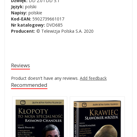
Dźwięk:
DD 2.0 i DD 5.1
Język:
polski
Napisy:
polskie
Kod-EAN:
5902739661017
Nr katalogowy:
DVD685
Producent:
© Telewizja Polska S.A. 2020
Reviews
Product doesn't have any reviews.
Add feedback
Recommended