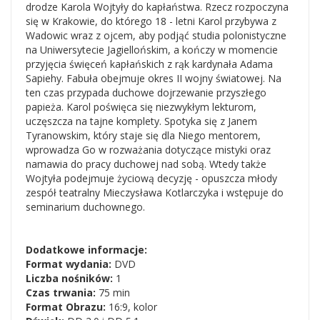
drodze Karola Wojtyły do kapłaństwa. Rzecz rozpoczyna
się w Krakowie, do którego 18 - letni Karol przybywa z
Wadowic wraz z ojcem, aby podjąć studia polonistyczne
na Uniwersytecie Jagiellońskim, a kończy w momencie
przyjęcia święceń kapłańskich z rąk kardynała Adama
Sapiehy. Fabuła obejmuje okres II wojny światowej. Na
ten czas przypada duchowe dojrzewanie przyszłego
papieża. Karol poświęca się niezwykłym lekturom,
uczęszcza na tajne komplety. Spotyka się z Janem
Tyranowskim, który staje się dla Niego mentorem,
wprowadza Go w rozważania dotyczące mistyki oraz
namawia do pracy duchowej nad sobą. Wtedy także
Wojtyła podejmuje życiową decyzję - opuszcza młody
zespół teatralny Mieczysława Kotlarczyka i wstępuje do
seminarium duchownego.
Dodatkowe informacje:
Format wydania:
DVD
Liczba nośników:
1
Czas trwania:
75 min
Format Obrazu:
16:9, kolor